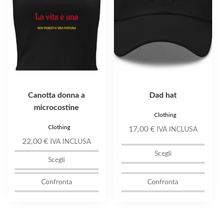
opzioni
opzioni
possono
possono
essere
essere
scelte
scelte
nella
nella
pagina
pagina
del
del
prodotto
prodotto
Canotta donna a
Dad hat
microcostine
Clothing
Clothing
17,00
€
IVA INCLUSA
22,00
€
IVA INCLUSA
Scegli
Scegli
Confronta
Confronta