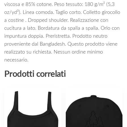
viscosa e 85% cotone. Peso tessuto: 180 g/m² (5,3
oz/yd²). Linea comoda. Taglio corto. Colletto girocollo
a costine . Dropped shoulder. Realizzazione con
cucitura a lato. Bordatura da spalla a spalla. Orlo con
impuntura doppia. Preristretta. Prodotto neutro
proveniente dal Bangladesh. Questo prodotto viene
realizzato su richiesta. Nessun ordine minimo
necessario.
Prodotti correlati
Questo
Questo
prodotto
prodotto
ha
ha
più
più
varianti.
varianti.
Le
Le