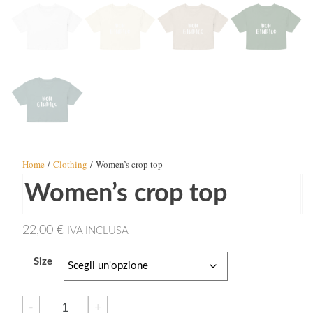
Home
/
Clothing
/ Women’s crop top
Women’s crop top
22,00
€
IVA INCLUSA
Size
Women’s
-
+
Aggiungi al carrello