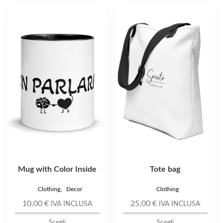
Questo
Questo
prodotto
prodotto
ha
ha
più
più
varianti.
varianti.
Le
Le
opzioni
opzioni
possono
possono
essere
essere
scelte
scelte
nella
nella
pagina
pagina
del
del
prodotto
prodotto
Mug with Color Inside
Tote bag
,
Clothing
Decor
Clothing
10,00
€
25,00
€
IVA INCLUSA
IVA INCLUSA
Scegli
Scegli