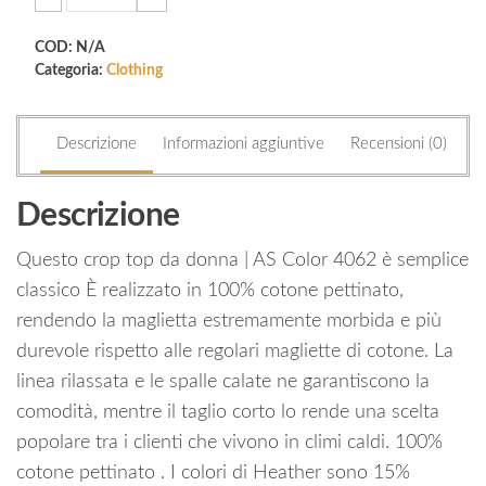
crop
top
COD:
N/A
quantità
Categoria:
Clothing
Descrizione
Informazioni aggiuntive
Recensioni (0)
Descrizione
Questo crop top da donna | AS Color 4062 è semplice
classico È realizzato in 100% cotone pettinato,
rendendo la maglietta estremamente morbida e più
durevole rispetto alle regolari magliette di cotone. La
linea rilassata e le spalle calate ne garantiscono la
comodità, mentre il taglio corto lo rende una scelta
popolare tra i clienti che vivono in climi caldi. 100%
cotone pettinato . I colori di Heather sono 15%