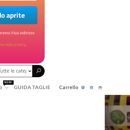
remo il tuo indirizzo
va sulla privacy
.
NEW!
p
GUIDA TAGLIE
Carrello