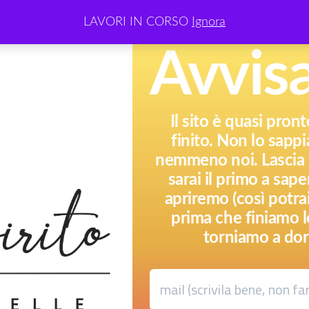
LAVORI IN CORSO
Ignora
Avvis
Il sito è quasi pron
finito. Non lo sap
nemmeno noi. Lascia l
sarai il primo a sa
apriremo (così potr
prima che finiamo l
torniamo a dor