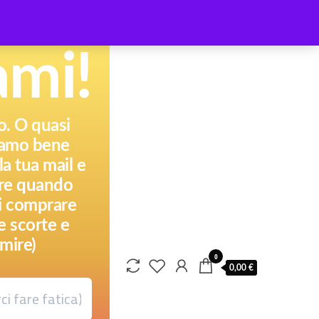
ami!
to. O quasi
piamo bene
a tua mail e
pere quando
ai comprare
e scorte e
mire)
0
0,00 €