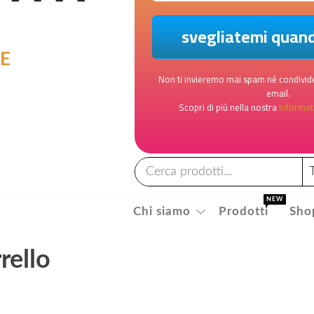
LE
Non ti invieremo mai spam né condivide
email.
Scopri di più nella nostra
Informati
NEW
Chi siamo
Prodotti
Sho
rello