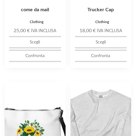
prodotto
prodotto
come da mail
Trucker Cap
Clothing
Clothing
25,00
€
18,00
€
IVA INCLUSA
IVA INCLUSA
Scegli
Scegli
Confronta
Confronta
Questo
Questo
prodotto
prodotto
ha
ha
più
più
varianti.
varianti.
Le
Le
opzioni
opzioni
possono
possono