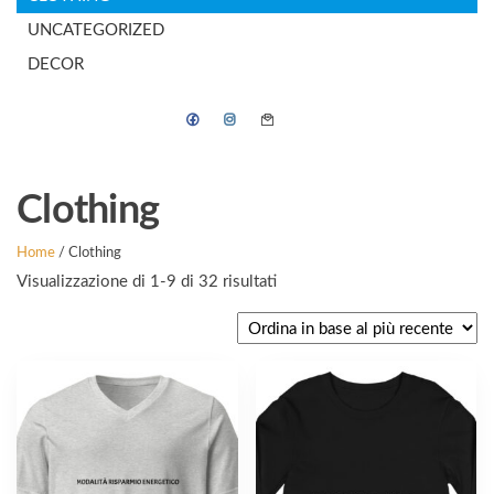
UNCATEGORIZED
DECOR
Clothing
Home
/ Clothing
Ordina
Visualizzazione di 1-9 di 32 risultati
in
base
al
Questo
Questo
più
prodotto
prodotto
recente
ha
ha
più
più
varianti.
varianti.