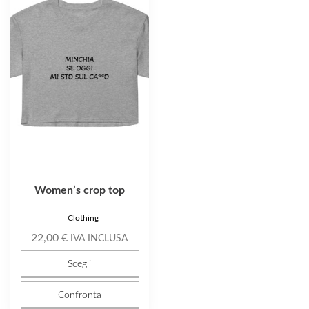
ha
più
varianti.
Le
opzioni
possono
essere
scelte
nella
pagina
del
prodotto
Women’s crop top
Clothing
22,00
€
IVA INCLUSA
Scegli
Confronta