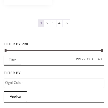
1
2
3
4
→
FILTER BY PRICE
P
P
PREZZO:
0 €
—
40 €
Filtra
M
M
FILTER BY
Applica