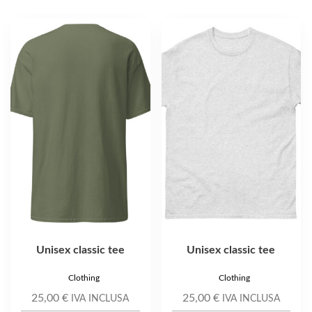
Questo
Questo
prodotto
prodotto
ha
ha
più
più
varianti.
varianti.
Le
Le
opzioni
opzioni
possono
possono
essere
essere
scelte
scelte
nella
nella
pagina
pagina
del
del
prodotto
prodotto
Unisex classic tee
Unisex classic tee
Clothing
Clothing
25,00
€
25,00
€
IVA INCLUSA
IVA INCLUSA