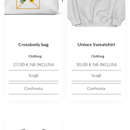
essere
essere
scelte
scelte
nella
nella
pagina
pagina
del
del
prodotto
prodotto
Crossbody bag
Unisex Sweatshirt
Clothing
Clothing
27,00
€
30,00
€
IVA INCLUSA
IVA INCLUSA
Scegli
Scegli
Confronta
Confronta
Questo
prodotto