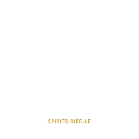
SPIRITO RIBELLE
“Ribelle a chi ti scrive ‘ti disturbo?’ quando sa