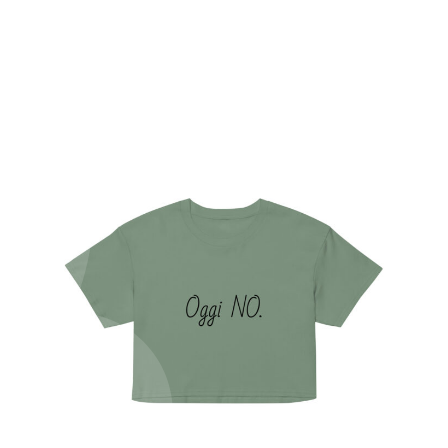
benissimo che ti sta disturbando.”
“Ribelle all’entusiasmo ingiustificato del lunedì
mattina.”
“Ribelle alla dieta, ma solo dal martedì in poi.”