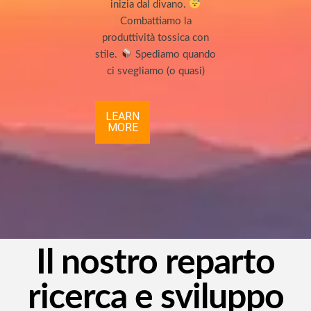
inizia dal divano.
Combattiamo la
produttività tossica con
stile.
Spediamo quando
ci svegliamo (o quasi)
LEARN
MORE
Il nostro reparto
ricerca e sviluppo