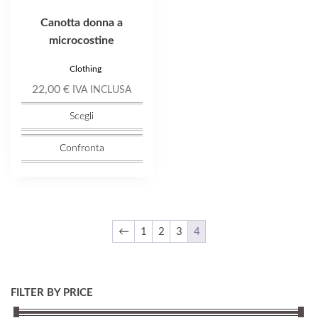
prodotto
Canotta donna a
microcostine
Clothing
22,00
€
IVA INCLUSA
Scegli
Confronta
←
1
2
3
4
FILTER BY PRICE