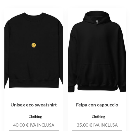
Questo
Questo
prodotto
prodotto
ha
ha
più
più
varianti.
varianti.
Le
Le
opzioni
opzioni
possono
possono
essere
essere
scelte
scelte
nella
nella
pagina
pagina
del
del
prodotto
prodotto
Unisex eco sweatshirt
Felpa con cappuccio
Clothing
Clothing
40,00
€
35,00
€
IVA INCLUSA
IVA INCLUSA