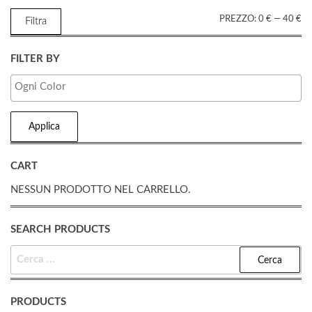
P
P
PREZZO:
0 €
—
40 €
Filtra
M
M
FILTER BY
Applica
CART
NESSUN PRODOTTO NEL CARRELLO.
SEARCH PRODUCTS
RICERCA
PER:
PRODUCTS