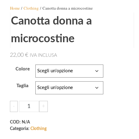
Home
/
Clothing
/ Canotta donna a microcostine
Canotta donna a
microcostine
22,00
€
IVA INCLUSA
Colore
Taglia
Canotta
-
+
Aggiungi al carrello
donna
a
COD:
N/A
microcostine
Categoria:
Clothing
quantità