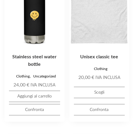
opzioni
possono
essere
scelte
nella
pagina
del
prodotto
Stainless steel water
Unisex classic tee
bottle
Clothing
,
Clothing
Uncategorized
20,00
€
IVA INCLUSA
24,00
€
IVA INCLUSA
Scegli
Aggiungi al carrello
Confronta
Confronta