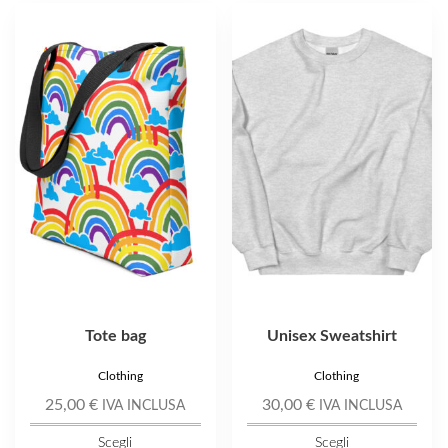
Questo
Questo
prodotto
prodotto
ha
ha
più
più
varianti.
varianti.
Le
Le
opzioni
opzioni
possono
possono
essere
essere
scelte
scelte
nella
nella
pagina
pagina
del
del
prodotto
prodotto
Tote bag
Unisex Sweatshirt
Clothing
Clothing
25,00
€
30,00
€
IVA INCLUSA
IVA INCLUSA
Scegli
Scegli