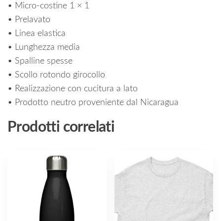
• Micro-costine 1 × 1
• Prelavato
• Linea elastica
• Lunghezza media
• Spalline spesse
• Scollo rotondo girocollo
• Realizzazione con cucitura a lato
• Prodotto neutro proveniente dal Nicaragua
Prodotti correlati
Questo
prodotto
ha
più
varianti.
Le