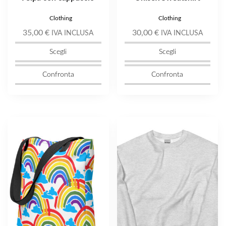
Clothing
Clothing
35,00
€
30,00
€
IVA INCLUSA
IVA INCLUSA
Scegli
Scegli
Confronta
Confronta
Questo
Questo
prodotto
prodotto
ha
ha
più
più
varianti.
varianti.
Le
Le
opzioni
opzioni
possono
possono
essere
essere