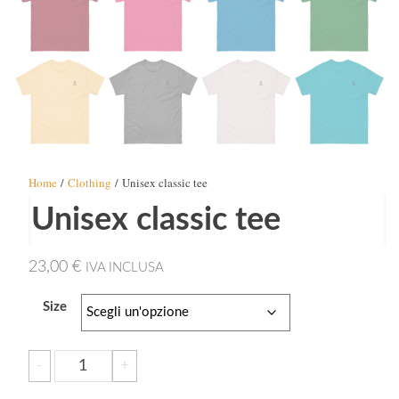
Home
/
Clothing
/ Unisex classic tee
Unisex classic tee
23,00
€
IVA INCLUSA
Size
Unisex
-
+
Aggiungi al carrello
classic