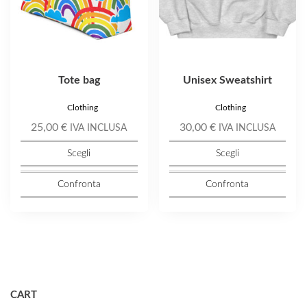
scelte
scelte
nella
nella
pagina
pagina
del
del
prodotto
prodotto
Tote bag
Unisex Sweatshirt
Clothing
Clothing
25,00
€
30,00
€
IVA INCLUSA
IVA INCLUSA
Scegli
Scegli
Confronta
Confronta
CART