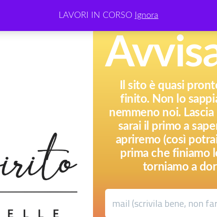
LAVORI IN CORSO
Ignora
Avvis
Il sito è quasi pron
finito. Non lo sap
nemmeno noi. Lascia l
sarai il primo a sa
apriremo (così potr
prima che finiamo l
torniamo a dor