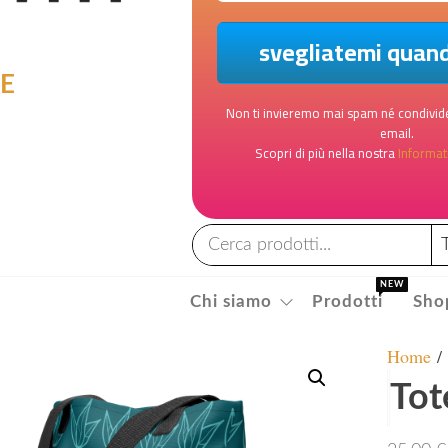
LE
Non ti invieremo mai spam né condivide
email.
Scopri di più nella nostra
Informati
NEW
Chi siamo
Prodotti
Sho
Home
Tot