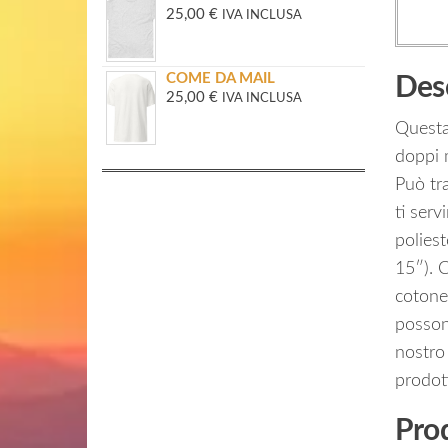
25,00
€
IVA INCLUSA
COME DA MAIL
Des
25,00
€
IVA INCLUSA
Questa 
doppi 
Può tra
ti serv
poliest
15″). C
cotone
posson
nostro
prodot
Prod