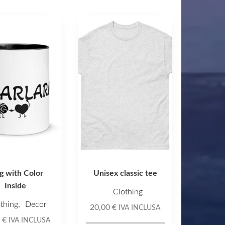
Questo
o
prodotto
ha
più
varianti.
Le
opzioni
o
possono
essere
scelte
nella
 with Color
Unisex classic tee
pagina
Inside
del
Clothing
o
prodotto
,
thing
Decor
20,00
€
IVA INCLUSA
0
€
IVA INCLUSA