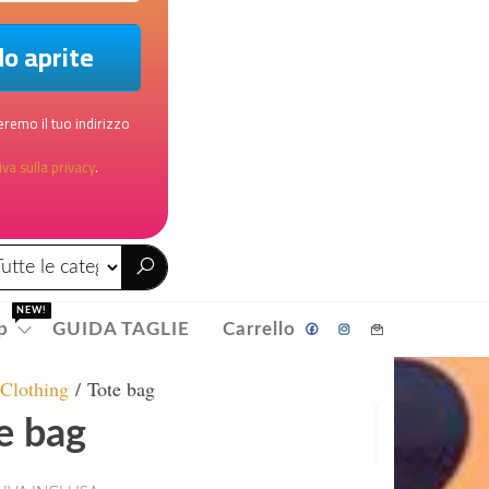
remo il tuo indirizzo
va sulla privacy
.
NEW!
p
GUIDA TAGLIE
Carrello
/
Clothing
/ Tote bag
e bag