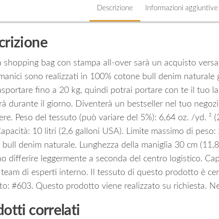
Descrizione
Informazioni aggiuntive
crizione
shopping bag con stampa all-over sarà un acquisto versatile
manici sono realizzati in 100% cotone bull denim naturale
sportare fino a 20 kg, quindi potrai portare con te il tuo 
irà durante il giorno. Diventerà un bestseller nel tuo negozi
ere. Peso del tessuto (può variare del 5%): 6,64 oz. /yd. ²
apacità: 10 litri (2,6 galloni USA). Limite massimo di peso
 bull denim naturale. Lunghezza della maniglia 30 cm (11,8″
o differire leggermente a seconda del centro logistico. Ca
 team di esperti interno. Il tessuto di questo prodotto è 
to: #603. Questo prodotto viene realizzato su richiesta. 
otti correlati