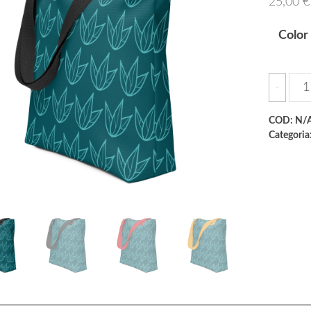
25,00
€
Color
Tot
-
bag
qua
COD:
N/
Categoria