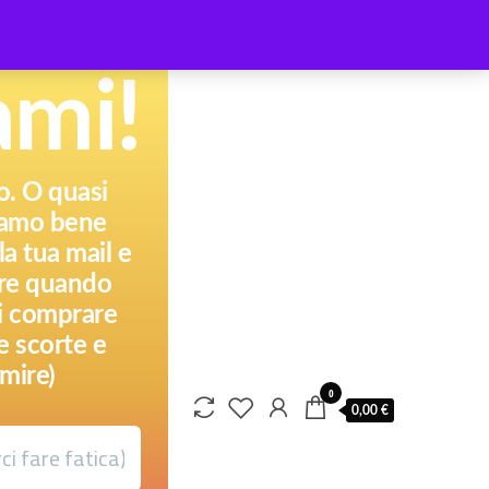
ami!
to. O quasi
piamo bene
a tua mail e
pere quando
ai comprare
e scorte e
mire)
0
0,00 €