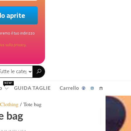
remo il tuo indirizzo
va sulla privacy
.
NEW!
p
GUIDA TAGLIE
Carrello
/
Clothing
/ Tote bag
e bag