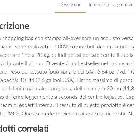
Descrizione
Informazioni aggiuntive
crizione
shopping bag con stampa all-over sarà un acquisto versatile
manici sono realizzati in 100% cotone bull denim naturale
sportare fino a 20 kg, quindi potrai portare con te il tuo 
irà durante il giorno. Diventerà un bestseller nel tuo negozi
ere. Peso del tessuto (può variare del 5%): 6,64 oz. /yd. ²
apacità: 10 litri (2,6 galloni USA). Limite massimo di peso
 bull denim naturale. Lunghezza della maniglia 30 cm (11,8″
o differire leggermente a seconda del centro logistico. Ca
 team di esperti interno. Il tessuto di questo prodotto è 
to: #603. Questo prodotto viene realizzato su richiesta. 
otti correlati