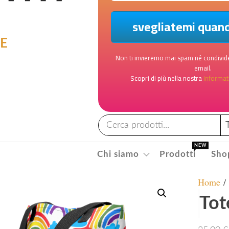
LE
Non ti invieremo mai spam né condivide
email.
Scopri di più nella nostra
Informati
NEW
Chi siamo
Prodotti
Sho
Home
Tot