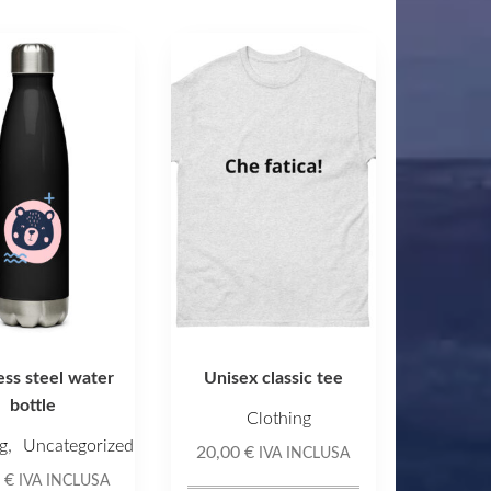
Questo
prodotto
ha
più
varianti.
Le
opzioni
possono
essere
scelte
nella
ess steel water
Unisex classic tee
pagina
bottle
del
Clothing
prodotto
,
g
Uncategorized
20,00
€
IVA INCLUSA
0
€
IVA INCLUSA