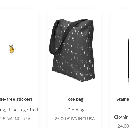
o
Questo
to
prodotto
ha
più
.
varianti.
Le
i
opzioni
no
possono
essere
scelte
nella
le-free stickers
Tote bag
Stainl
pagina
del
,
ing
Uncategorized
Clothing
to
prodotto
Clothin
00
€
25,00
€
IVA INCLUSA
IVA INCLUSA
24,0