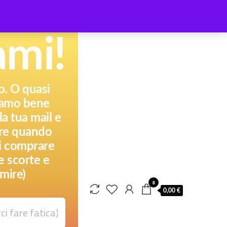
ami!
to. O quasi
piamo bene
a tua mail e
pere quando
ai comprare
e scorte e
mire)
0
0,00 €