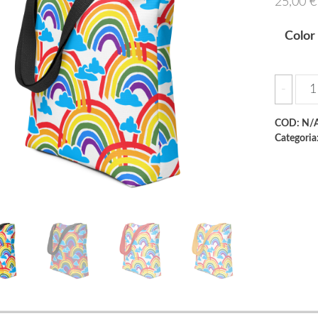
25,00
€
Color
Tot
-
bag
qua
COD:
N/
Categoria