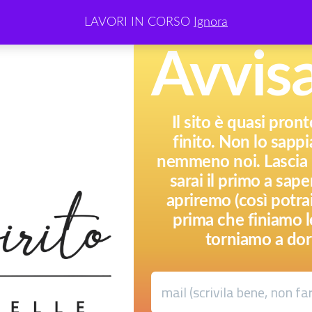
LAVORI IN CORSO
Ignora
Avvis
Il sito è quasi pron
finito. Non lo sap
nemmeno noi. Lascia l
sarai il primo a sa
apriremo (così potr
prima che finiamo l
torniamo a dor