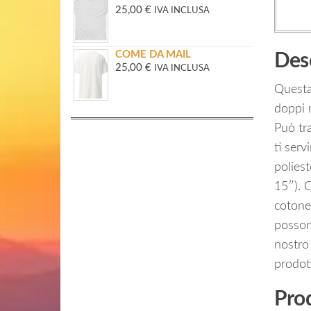
25,00
€
IVA INCLUSA
COME DA MAIL
Des
25,00
€
IVA INCLUSA
Questa 
doppi 
Può tra
ti serv
poliest
15″). C
cotone
posson
nostro
prodot
Prod