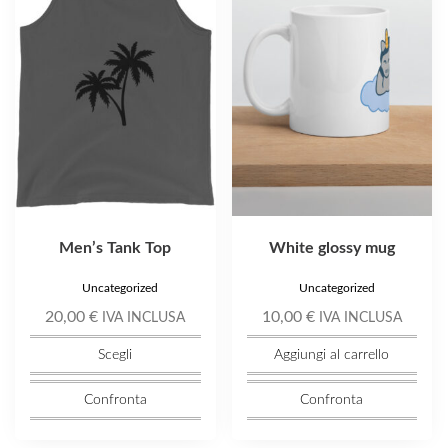
varianti.
Le
opzioni
possono
essere
scelte
nella
pagina
del
prodotto
Men’s Tank Top
White glossy mug
Uncategorized
Uncategorized
20,00
€
10,00
€
IVA INCLUSA
IVA INCLUSA
Scegli
Aggiungi al carrello
Confronta
Confronta