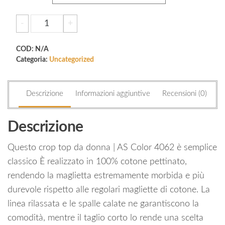
Women’s
-
+
Aggiungi al carrello
crop
top
COD:
N/A
quantità
Categoria:
Uncategorized
Descrizione
Informazioni aggiuntive
Recensioni (0)
Descrizione
Questo crop top da donna | AS Color 4062 è semplice
classico È realizzato in 100% cotone pettinato,
rendendo la maglietta estremamente morbida e più
durevole rispetto alle regolari magliette di cotone. La
linea rilassata e le spalle calate ne garantiscono la
comodità, mentre il taglio corto lo rende una scelta