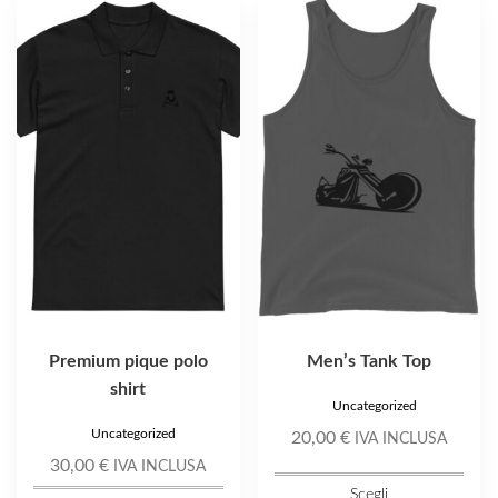
Questo
Questo
prodotto
prodotto
ha
ha
più
più
varianti.
varianti.
Le
Le
opzioni
opzioni
possono
possono
essere
essere
scelte
scelte
nella
nella
pagina
pagina
del
del
prodotto
prodotto
Premium pique polo
Men’s Tank Top
shirt
Uncategorized
Uncategorized
20,00
€
IVA INCLUSA
30,00
€
IVA INCLUSA
Scegli