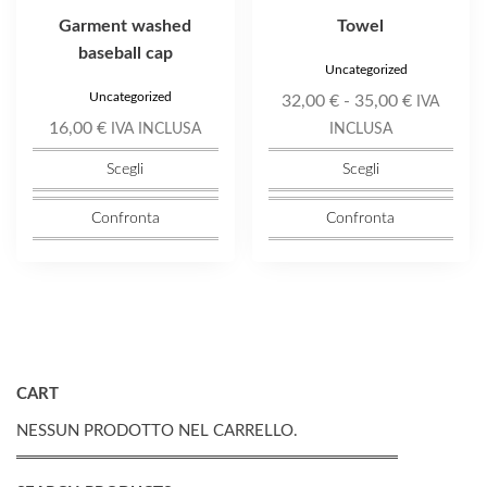
prodotto
prodotto
Garment washed
Towel
baseball cap
Uncategorized
Uncategorized
Fascia
32,00
€
-
35,00
€
IVA
di
16,00
€
IVA INCLUSA
INCLUSA
prezzo:
Scegli
Scegli
da
32,00 €
Confronta
Confronta
a
35,00 €
CART
NESSUN PRODOTTO NEL CARRELLO.