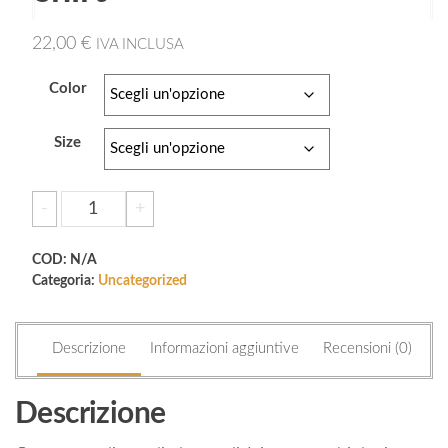
22,00
€
IVA INCLUSA
Color
Size
Unisex
-
+
Aggiungi al carrello
organic
cotton
COD:
N/A
t-
Categoria:
Uncategorized
shirt
quantità
Descrizione
Informazioni aggiuntive
Recensioni (0)
Descrizione