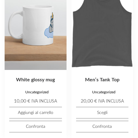
più
varianti.
Le
opzioni
possono
essere
scelte
nella
pagina
del
prodotto
White glossy mug
Men’s Tank Top
Uncategorized
Uncategorized
10,00
€
20,00
€
IVA INCLUSA
IVA INCLUSA
Aggiungi al carrello
Scegli
Confronta
Confronta