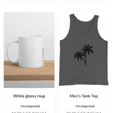
Questo
prodotto
ha
più
varianti.
Le
opzioni
possono
essere
scelte
nella
pagina
del
prodotto
White glossy mug
Men’s Tank Top
Uncategorized
Uncategorized