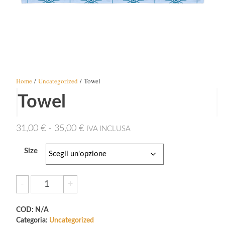
Home
/
Uncategorized
/ Towel
Towel
Fascia
31,00
€
-
35,00
€
IVA INCLUSA
di
Size
prezzo:
da
Towel
-
+
31,00 €
Aggiungi al carrello
quantità
a
COD:
N/A
35,00 €
Categoria:
Uncategorized