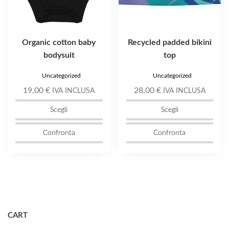
nella
nella
pagina
pagina
del
del
prodotto
prodotto
Organic cotton baby
Recycled padded bikini
bodysuit
top
Uncategorized
Uncategorized
19,00
€
28,00
€
IVA INCLUSA
IVA INCLUSA
Scegli
Scegli
Confronta
Confronta
CART