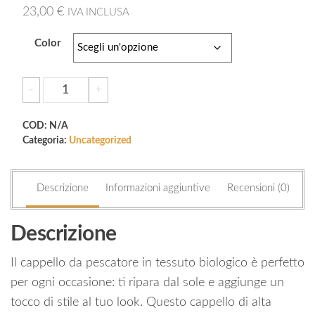
23,00
€
IVA INCLUSA
Color
Organic
-
+
Aggiungi al carrello
bucket
hat
COD:
N/A
quantità
Categoria:
Uncategorized
Descrizione
Informazioni aggiuntive
Recensioni (0)
Descrizione
Il cappello da pescatore in tessuto biologico è perfetto
per ogni occasione: ti ripara dal sole e aggiunge un
tocco di stile al tuo look. Questo cappello di alta