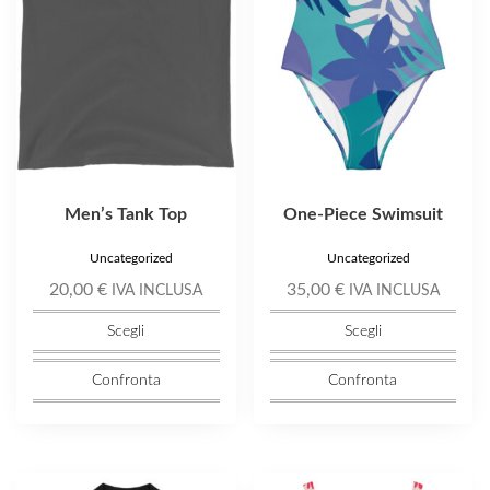
opzioni
opzioni
possono
possono
essere
essere
scelte
scelte
nella
nella
pagina
pagina
del
del
prodotto
prodotto
Men’s Tank Top
One-Piece Swimsuit
Uncategorized
Uncategorized
20,00
€
35,00
€
IVA INCLUSA
IVA INCLUSA
Scegli
Scegli
Confronta
Confronta
Questo
Questo