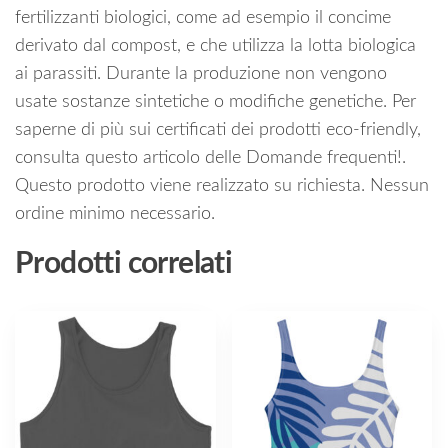
fertilizzanti biologici, come ad esempio il concime
derivato dal compost, e che utilizza la lotta biologica
ai parassiti. Durante la produzione non vengono
usate sostanze sintetiche o modifiche genetiche. Per
saperne di più sui certificati dei prodotti eco-friendly,
consulta questo articolo delle Domande frequenti!.
Questo prodotto viene realizzato su richiesta. Nessun
ordine minimo necessario.
Prodotti correlati
Questo
Questo
prodotto
prodotto
ha
ha
più
più
varianti.
varianti.
Le
Le