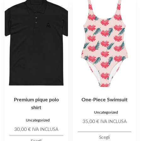
prodotto
prodotto
ha
ha
più
più
varianti.
varianti.
Le
Le
opzioni
opzioni
possono
possono
essere
essere
scelte
scelte
nella
nella
pagina
pagina
del
del
prodotto
prodotto
Premium pique polo
One-Piece Swimsuit
shirt
Uncategorized
Uncategorized
35,00
€
IVA INCLUSA
30,00
€
IVA INCLUSA
Scegli