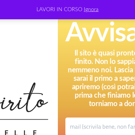
LAVORI IN CORSO
Ignora
Avvis
Il sito è quasi pron
finito. Non lo sap
nemmeno noi. Lascia l
sarai il primo a sa
apriremo (così potr
prima che finiamo l
torniamo a dor