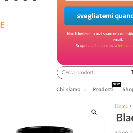
LE
Non ti invieremo mai spam né condivide
email.
Scopri di più nella nostra
Informati
NEW
Chi siamo
Prodotti
Sho
Home
Bla