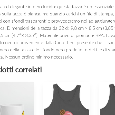
 ed elegante in nero lucido: questa tazza è un essenziale p
sulla tazza è bianca, ma quando carichi un file di stampa,
ti con sfondi trasparenti e provvederemo noi ad aggiunger
ca. Dimensioni della tazza da 32 cl: 9,8 cm × 8,5 cm (3,85″
5 cm (4,7″× 3,35″). Materiale privo di piombo e BPA. Lavab
o neutro proveniente dalla Cina. Tieni presente che ci sarà
nero della tazza e lo sfondo nero predefinito del file di s
sta. Nessun ordine minimo necessario.
otti correlati
Questo
Questo
prodotto
prodott
ha
ha
più
più
varianti.
varianti.