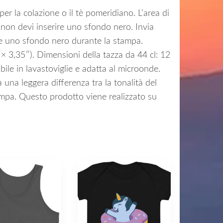
er la colazione o il tè pomeridiano. L’area di
 non devi inserire uno sfondo nero. Invia
e uno sfondo nero durante la stampa.
× 3,35″). Dimensioni della tazza da 44 cl: 12
ile in lavastoviglie e adatta al microonde.
 una leggera differenza tra la tonalità del
tampa. Questo prodotto viene realizzato su
Questo
o
prodotto
ha
più
varianti.