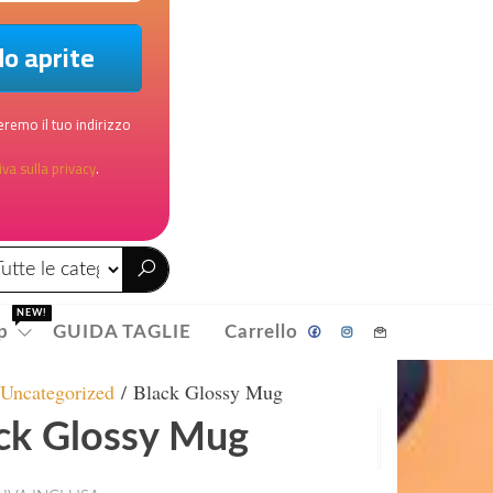
remo il tuo indirizzo
va sulla privacy
.
NEW!
p
GUIDA TAGLIE
Carrello
/
Uncategorized
/ Black Glossy Mug
ck Glossy Mug