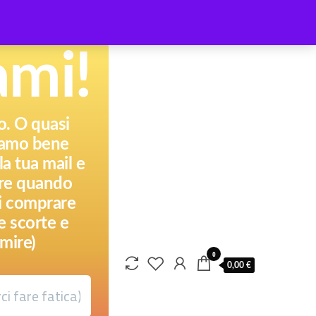
ami!
to. O quasi
piamo bene
a tua mail e
pere quando
ai comprare
e scorte e
mire)
0
0,00 €