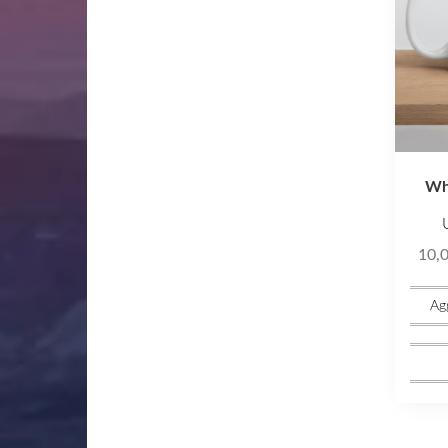
Wh
10,
Agg