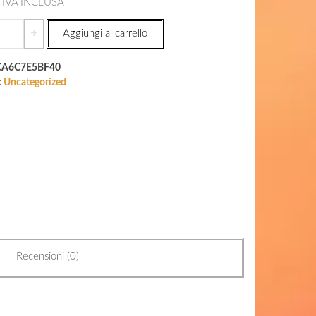
IVA INCLUSA
ck
+
Aggiungi al carrello
ssy
g
CA6C7E5BF40
:
Uncategorized
ntità
Recensioni (0)