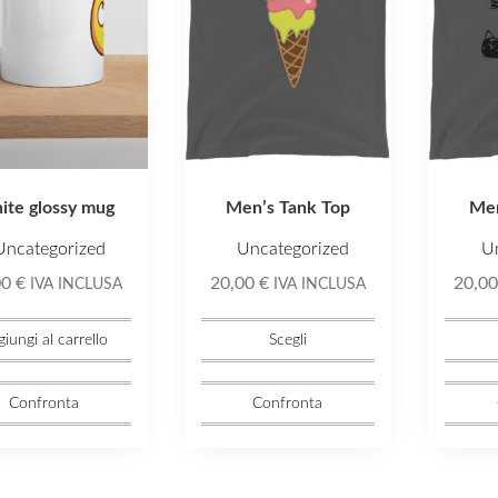
Le
Le
opzioni
opzioni
possono
posson
essere
essere
scelte
scelte
nella
nella
ite glossy mug
Men’s Tank Top
Men
pagina
pagina
del
del
Uncategorized
Uncategorized
U
prodotto
prodott
00
€
20,00
€
20,0
IVA INCLUSA
IVA INCLUSA
iungi al carrello
Scegli
Confronta
Confronta