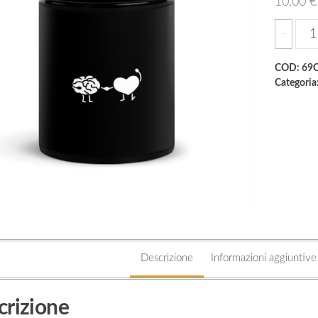
10,00
€
Bla
-
Glo
Mu
COD:
69
Categoria
qua
Descrizione
Informazioni aggiuntive
crizione