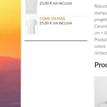
25,00
€
IVA INCLUSA
Robusta
stampa 
COME DA MAIL
proget
25,00
€
IVA INCLUSA
Cerami
cm × 8,
Prodott
colore 
richie
Prod