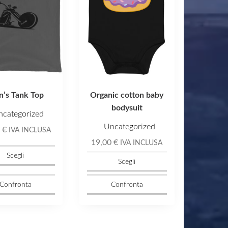
Le
opzioni
o
possono
essere
scelte
nella
’s Tank Top
Organic cotton baby
pagina
bodysuit
del
ncategorized
o
prodotto
Uncategorized
0
€
IVA INCLUSA
19,00
€
IVA INCLUSA
Scegli
Scegli
Confronta
Confronta