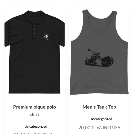
Questo
Questo
prodotto
prodotto
ha
ha
più
più
varianti.
varianti.
Le
Le
opzioni
opzioni
possono
possono
essere
essere
scelte
scelte
nella
nella
pagina
pagina
del
del
prodotto
prodotto
Premium pique polo
Men’s Tank Top
shirt
Uncategorized
Uncategorized
20,00
€
IVA INCLUSA