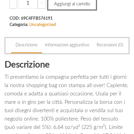
All-
-
+
Aggiungi al carrello
Over
Print
COD:
69C4FFB576191
Large
Categoria:
Uncategorized
Tote
Bag
quantità
Descrizione
Informazioni aggiuntive
Recensioni (0)
Descrizione
Ti presentiamo la compagna perfetta per tutti i giorni:
la nostra shopping bag con stampa all over! Capiente,
comoda e adatta a qualsiasi occasione. Usala per il
mare o in giro per la città. Personalizza la borsa con i
tuoi disegni divertenti e acquistala o vendila sul tuo
negozio online. 100% poliestere. Peso del tessuto
(può variare del 5%): 6,64 oz/yd² (225 g/m²). Limite