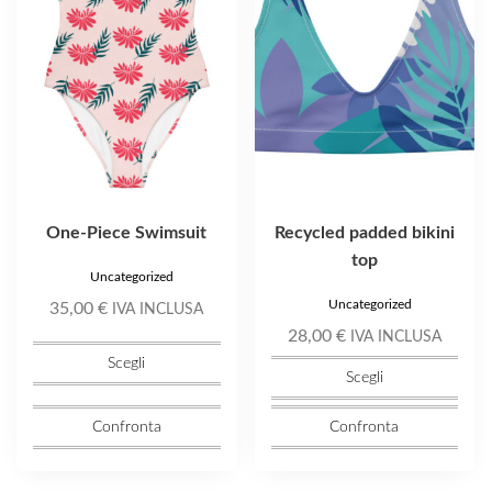
Le
Le
opzioni
opzioni
possono
possono
essere
essere
scelte
scelte
nella
nella
pagina
pagina
del
del
prodotto
prodotto
One-Piece Swimsuit
Recycled padded bikini
top
Uncategorized
Uncategorized
35,00
€
IVA INCLUSA
28,00
€
IVA INCLUSA
Scegli
Scegli
Confronta
Confronta