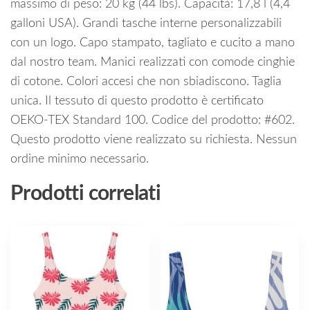
massimo di peso: 20 kg (44 lbs). Capacità: 17,8 l (4,4
galloni USA). Grandi tasche interne personalizzabili
con un logo. Capo stampato, tagliato e cucito a mano
dal nostro team. Manici realizzati con comode cinghie
di cotone. Colori accesi che non sbiadiscono. Taglia
unica. Il tessuto di questo prodotto è certificato
OEKO-TEX Standard 100. Codice del prodotto: #602.
Questo prodotto viene realizzato su richiesta. Nessun
ordine minimo necessario.
Prodotti correlati
Questo
Questo
prodotto
prodotto
ha
ha
più
più
varianti.
varianti.