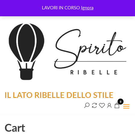
Salta
Benvenuti nel nostro shop
LAVORI IN CORSO
Ignora
e
vai
al
contenuto
IL LATO RIBELLE DELLO STILE
0
Cart